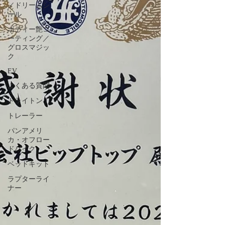
／ドリームシ
ール
ボディー艶コ
ーティング／
グロスマジッ
ク
EV
よくある質問
トライトン
トレーラー
パンアメリ
カ・オフロー
ドバイク
ベッドキット
ラプターライ
ナー