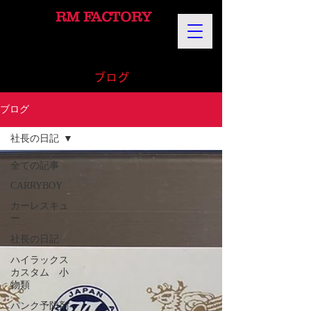
RM FACTORY
​ブログ
ブログ
社長の日記
全ての記事
CARRYBOY
カーレスキュ
ー
社長の日記
ハイラックス
カスタム 小
物類
パンク予防剤