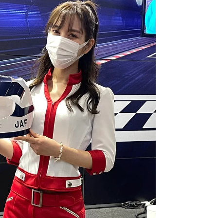
ンタカー、ハリアーハイブリッド（V6 ３．
３ℓ）になんと、ヒッチメンバーが付いてい
ますので、トレーラーを引く事を目的とした
お客様にお貸出しすることが出来ます！ エ
ンジンがデカいのでストレスなくけん引でき
る車です。 ヒッチメンバーのけん引能力は
７５０㎏以下。 コネクターは日本７ピンタ
イプとなります。規格で言いますと「ABS
SAE J560」です。（下にスクロールすると
写真がございます）。 日本7ピンからヨーロ
ッパ7ピンへの変換コネクターは別途料金で
貸し出ししております。（下にスクロールす
ると写真がございます）。 ・ハリアーで
950登録済みですので、安心して牽引して
頂けます。 ・ETC車載器もけん引有りで登
録してあります。 ・ヒッチボールマウント
スロットの内径寸法は、2 inch です。（下
にスクロールすると写真がございます） ・
ヒッチボールマウントスロットセンター高さ