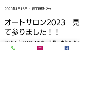
2023年1月16日
読了時間: 2分
オートサロン2023 見
て参りました！！
スパイディヒサノです。皆様、本年もよろし
くお願い申し上げます。 いやぁ～、オート
サロンは人人人で大変な大盛況っぷりで、こ
れからの自動車業界は忙しくなるなと実感い