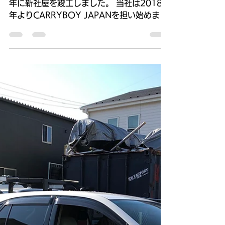
CARRYBOY社新社屋訪
問！
CARRYBOY社はコロナ禍に負けず、2021
年に新社屋を竣工しました。 当社は2018
年よりCARRYBOY JAPANを担い始めまし
たがコロナが始まり、工場訪問をできない間
に新本社・工場が稼働開始。コロナが明けよ
うやくと2024年3月に新社屋に訪問してき
ました！その時の...