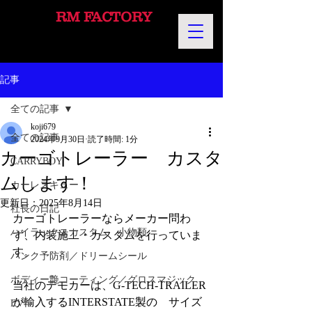
RM FACTORY
記事
全ての記事
koji679
全ての記事
2024年9月30日
読了時間: 1分
カーゴトレーラー カスタ
CARRYBOY
ムします！
カーレスキュー
更新日：
2025年8月14日
社長の日記
カーゴトレーラーならメーカー問わ
ハイラックスカスタム 小物類
ず、内装施工・カスタムを行っていま
す。
パンク予防剤／ドリームシール
ボディー艶コーティング／グロスマジック
当社のデモカーは、G-TECH-TRAILER
が輸入するINTERSTATE製の　サイズ
EV