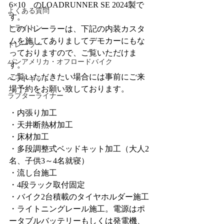
6×10　のLOADRUNNER SE 2024製で
よくある質問
す。
トライトン
このトレーラーは、下記の内装カスタ
ムを施してありましてデモカーにもな
トレーラー
っておりますので、ご覧いただけま
パンアメリカ・オフロードバイク
す。
ご覧いただきたい場合には事前にご来
ベッドキット
場予約をお願い致しております。
ラプターライナー
・内張り加工
・天井断熱材加工
・床材加工
・多段調整式ベッドキット加工（大人2
名、子供3～4名就寝）
・流し台施工
・4段ラック取付固定
・バイク2台積載のタイヤホルダー施工
・ライトニングレール施工。電源はポ
ータブルバッテリーもしくは発電機、