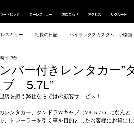
ラー・ヒッチ
カーレスキュー
お問合わせ
アクセス
リクルート
ーレスキュー
社長の日記
ハイラックスカスタム 小物類
時間: 3分
ボディー艶コーティング／グロスマジック
EV
よく
ンバー付きレンタカー”
ブ 5.7L”
オフロードバイク
ベッドキット
ラプターライナー
理店を担う弊社ならではの顧客サービス！
レンタカー、タンドラWキャブ（V8  5.7ℓ）になん
で、トレーラーを引く事を目的としたお客様にお貸出し