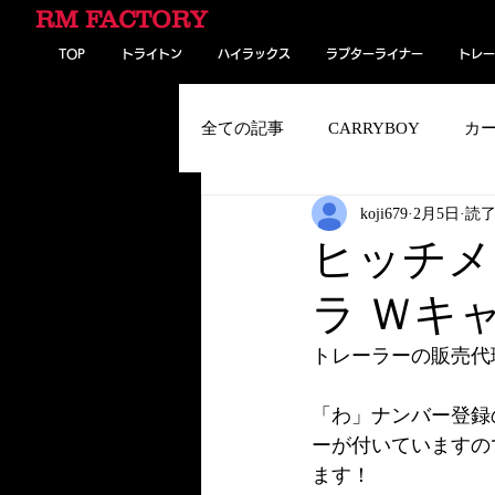
RM FACTORY
TOP
トライトン
ハイラックス
ラプターライナー
トレー
全ての記事
CARRYBOY
カ
koji679
2月5日
読了
パンク予防剤／ドリームシール
ヒッチメ
ラ Ｗキャ
トレーラー
パンアメリカ・
トレーラーの販売代
「わ」ナンバー登録の
ーが付いていますの
ます！