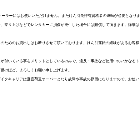
るトレーラーにはお使いいただけません。またけん引免許有資格者の運転が必要となり
輪、乗り上げなどでレンタカーに損傷が発生した場合には賠償して頂きます。詳細は
習のためのお貸出しはお断りさせて頂いております。けん引運転の経験があるお客様
ーが付いている事をメリットとしているのみで、違反・事故など使用中のいかなるト
賠償のほど、よろしくお願い申し上げます。
バイクキャリアは垂直荷重オーバーとなり故障や事故の原因になりますので、お使い