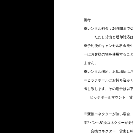
　　　　　　　　　　　      
備考
※レンタル料金：24時間まで/22
　　　ただし貸出と返却対応
※予約後のキャンセル料金発
ーはお客様の物を使用すること
ません。
※レンタル場所、返却場所は
※ヒッチボールはお持ち込みく
出し致します。その場合は以
　   ヒッチボールマウント　貸
※変換コネクターが無い場合、
本7ピンへ変換コネクターが
　　変換コネクター　貸出し料金