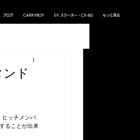
ブログ
CARRYBOY
EV スクーター・CX‐80
もっと見る
ある質問
トライトン
タンド
と、ヒッチメンバ
することが出来