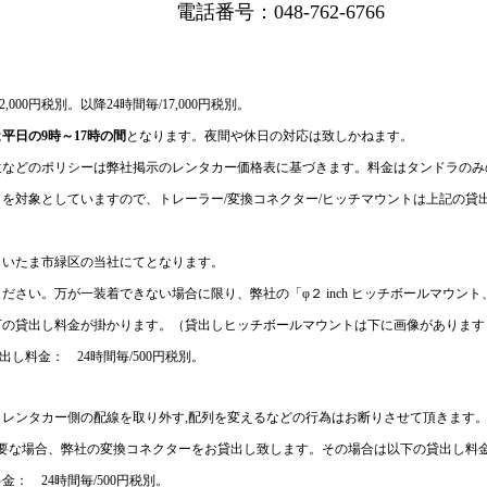
                    電話番号：048-762-6766
,000円税別。以降24時間毎/17,000円税別。　　
は
平日の9時～17時の間
となります。夜間や休日の対応は致しかねます。
生などのポリシーは弊社掲示のレンタカー価格表に基づきます。料金はタンドラのみ
を対象としていますので、トレーラー/変換コネクター/ヒッチマウントは上記の貸
さいたま市緑区の当社にてとなります。
ださい。万が一装着できない場合に限り、弊社の「φ２ inch ヒッチボールマウン
下の貸出し料金が掛かります。（貸出しヒッチボールマウントは下に画像があります
出し料金：　24時間毎/500円税別。
レンタカー側の配線を取り外す,配列を変えるなどの行為はお断りさせて頂きます。
必要な場合、弊社の変換コネクターをお貸出し致します。その場合は以下の貸出し料
：　24時間毎/500円税別。