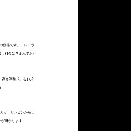
の価格です。トレーラ
出し料金に含まれており
ト、高さ調整式」をお貸
）　
万が一US7ピンから日
金が掛かります。