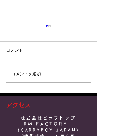
コメント
コメントを追加…
トライトン GSRを見てき
CARRYBOY社
ました！
問！
アクセス
株式会社ビップトップ
RM FACTO
RY
(CARRYBOY JAPAN)​