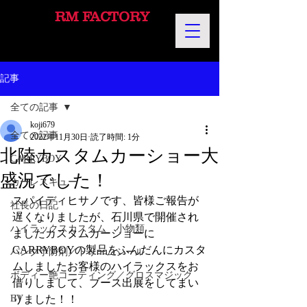
RM FACTORY
記事
全ての記事
koji679
全ての記事
2022年11月30日
読了時間: 1分
北陸カスタムカーショー大
CARRYBOY
盛況でした！
カーレスキュー
スパイディヒサノです、皆様ご報告が
社長の日記
遅くなりましたが、石川県で開催され
ハイラックスカスタム 小物類
ましたカスタムカーショーに
CARRYBOYの製品をふんだんにカスタ
パンク予防剤／ドリームシール
ムしましたお客様のハイラックスをお
ボディー艶コーティング／グロスマジック
借りしまして、ブース出展をしてまい
EV
りました！！