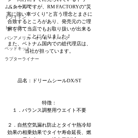
ムシールですが、RM FACTORYの”災
よくある質問
害に強い車づくり”と言う理念とまさに
トライトン
合致するところがあり、発売元のご理
トレーラー
解を得て当店でもお取り扱いが出来る
ことになりました！
パンアメリカ・オフロードバイク
また、ベトナム国内での総代理店は、
ベッドキット
当社が担っています。
ラプターライナー
品名：ドリームシールDX/ST
特徴：
１．バランス調整用ウエイト不要
２．自然空気漏れ防止とタイヤ熱冷却
効果の相乗効果でタイヤ寿命延長、燃