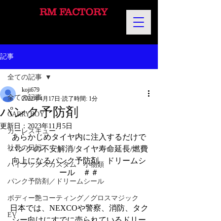
RM FACTORY
記事
全ての記事
koji679
全ての記事
2022年4月17日
読了時間: 1分
パンク予防剤
CARRYBOY
更新日：
2023年11月5日
カーレスキュー
あらかじめタイヤ内に注入するだけで
社長の日記
パンクの不安解消/タイヤ寿命延長/燃費
向上になるパンク予防剤　ドリームシ
ハイラックスカスタム 小物類
ール　＃＃
パンク予防剤／ドリームシール
ボディー艶コーティング／グロスマジック
日本では、NEXCOや警察、消防、タク
EV
シー向けにすでに売られているドリー