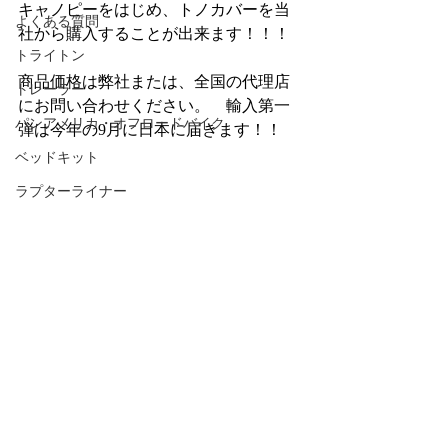
キャノピーをはじめ、トノカバーを当
よくある質問
社から購入することが出来ます！！！
トライトン
商品価格は弊社または、全国の代理店
トレーラー
にお問い合わせください。　輸入第一
パンアメリカ・オフロードバイク
弾は今年の9月に日本に届きます！！
ベッドキット
ラプターライナー