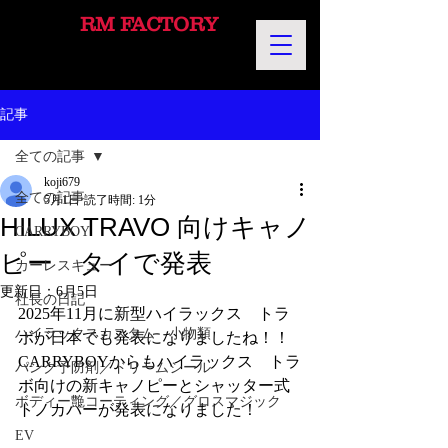
RM FACTORY
記事
全ての記事
koji679
全ての記事
5月1日
読了時間: 1分
HILUX TRAVO 向けキャノ
CARRYBOY
ピー タイで発表
カーレスキュー
更新日：
6月5日
社長の日記
2025年11月に新型ハイラックス　トラ
ハイラックスカスタム 小物類
ボが日本でも発表になりましたね！！
CARRYBOYからもハイラックス　トラ
パンク予防剤／ドリームシール
ボ向けの新キャノピーとシャッター式
ボディー艶コーティング／グロスマジック
トノカバーが発表になりました！ 
EV