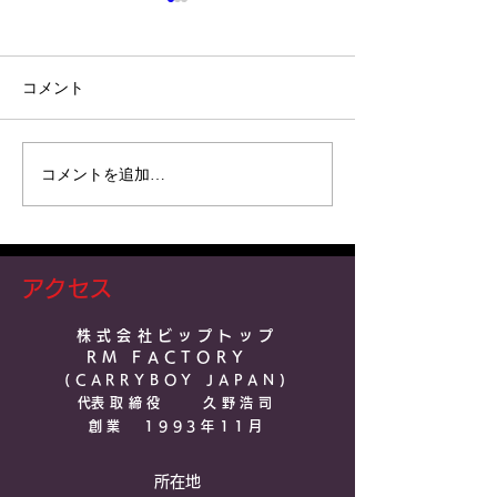
コメント
コメントを追加…
スライディング ウイン
ハイラックスTRAV
ドウ
ノピー販売ペー
アクセス
株式会社ビップトップ
RM FACTO
RY
(CARRYBOY JAPAN)​
​代表取締役 久野浩司
​創業 1993年11月
所在地