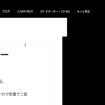
ブログ
CARRYBOY
EV スクーター・CX‐80
もっと見る
ある質問
トライトン
ンパー
品。
すので安価でご提