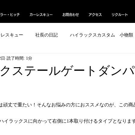
ラー・ヒッチ
カーレスキュー
お問合わせ
アクセス
リクルート
ーレスキュー
社長の日記
ハイラックスカスタム 小物類
2日
読了時間: 1分
ボディー艶コーティング／グロスマジック
EV
よく
ックステールゲートダ
オフロードバイク
ベッドキット
ラプターライナー
は頑丈で重たい！そんなお悩みの方におススメなのが、この商
は、ハイラックスに向かって右側に1本取り付けるタイプとなりま