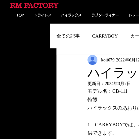
RM FACTORY
TOP
トライトン
ハイラックス
ラプターライナー
トレー
全ての記事
CARRYBOY
カ
koji679
2022年6月1
パンク予防剤／ドリームシール
ハイラ
更新日：
2024年3月7日
トレーラー
パンアメリカ・
モデル名：CB-111
特徴
ハイラックスのあおり
1．CARRYBOYで
供できます。