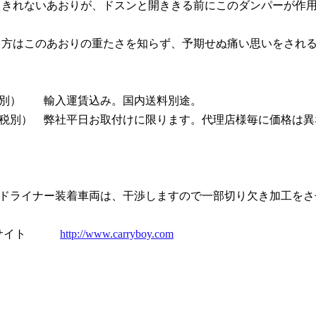
えきれないあおりが、ドスンと開ききる前にこのダンパーが作
る方はこのあおりの重たさを知らず、予期せぬ痛い思いをされ
（税別）　　輸入運賃込み。国内送料別途。
0円（税別）　弊社平日お取付けに限ります。代理店様毎に価格は
ベッドライナー装着車両は、干渉しますので一部切り欠き加工を
式サイト　　　
http://www.carryboy.com