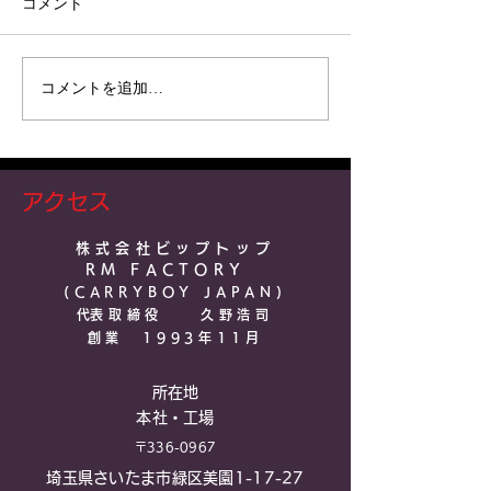
コメント
OFF-ROAD AR
コメントを追加…
ヒッチメンバー付きレン
TRAILER 受
タカー”タンドラ Ｗキャ
ブ 5.7L”
アクセス
株式会社ビップトップ
RM FACTO
RY
(CARRYBOY JAPAN)​
​代表取締役 久野浩司
​創業 1993年11月
所在地
本社・工場
〒336-0967
埼玉県さいたま市緑区美園1-17-27