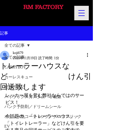
RM FACTORY
記事
全ての記事
koji679
全ての記事
2025年11月19日
読了時間: 1分
トレーラーハウスな
CARRYBOY
ど けん引
カーレスキュー
回送致します
社長の日記
レッカー屋を営む弊社ならではのサー
ハイラックスカスタム 小物類
ビス！
パンク予防剤／ドリームシール
今話題の、「トレーラーハウス」・
ボディー艶コーティング／グロスマジック
「トイレトレーラー」などけん引を要
EV