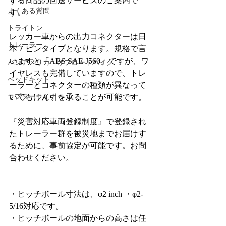
する商品の回送サービスのご案内で
よくある質問
す。
トライトン
レッカー車からの出力コネクターは日
トレーラー
本７ピンタイプとなります。規格で言
いますと「ABS SAE J560」ですが、ワ
パンアメリカ・オフロードバイク
イヤレスも完備していますので、トレ
ベッドキット
ーラーとコネクターの種類が異なって
ラプターライナー
いてもけん引を承ることが可能です。
『災害対応車両登録制度』で登録され
たトレーラー群を被災地までお届けす
るために、事前協定が可能です。お問
合わせください。
・ヒッチボール寸法は、φ2 inch ・φ2-
5/16対応です。
・ヒッチボールの地面からの高さは任