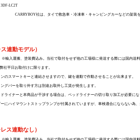
F-LC2T
　　　　　　 CARRYBOY社は、タイで救急車・冷凍車・キャンピングカーなどの架
ーレス連動モデル）
別）　※輸入運搬、塗装費込み。
当社で取付をせず他の工場様に発送する際には国内送
）　弊社平日お取付けに限ります。
トンのスマートキーと連結させますので、鍵を連動で作動させることが出来ます。
リングバーを取り外す方は別途お取外し工賃が発生します。
ッドライナーと本商品が干渉する場合は、ベッドライナーの切り取り加工が必要にな
ピーにハイマウントストップランプが付属されていますが、車検適合にならない為、
キーレス連動なし）
別）　※輸入運搬、塗装費込み。
当社で取付をせず他の工場様に発送する際には国内送