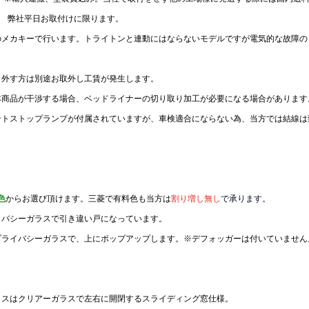
別）　弊社平日お取付けに限ります。
のメカキーで行います。トライトンと連動にはならないモデルですが電気的な故障の
り外す方は別途お取外し工賃が発生します。
本商品が干渉する場合、ベッドライナーの切り取り加工が必要になる場合があります
ントストップランプが付属されていますが、車検適合にならない為、当方では結線は
色
からお選び頂けます。三菱で有料色も当方は
割り増し無し
で承ります。
イバシーガラスで引き違い戸になっています。
プライバシーガラスで、上にポップアップします。※デフォッガーは付いていません
ラスはクリアーガラスで左右に開閉するスライディング窓仕様。