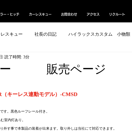
ラー・ヒッチ
カーレスキュー
お問合わせ
アクセス
リクルート
ーレスキュー
社長の日記
ハイラックスカスタム 小物類
6日
読了時間: 3分
ボディー艶コーティング／グロスマジック
EV
よく
ピー 販売ページ
オフロードバイク
ベッドキット
ラプターライナー
 S2-R（キーレス連動モデル）-CMSD
りです。黒色ルーフレール付き。
込む室内灯あり。
り外す事で本製品の装着が出来ます。取り外しは当社にて対応できます。