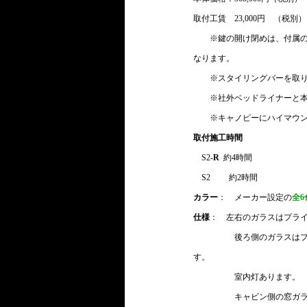
取付工賃　23,000円　（税
　　※鍵の開け閉めは、付属
なります。
　　※スタイリングバーを取
　　※社外ベッドライナーと
※キャノピーにハイマウ
取付施工時間
　S2
-R
  約4時間
　S2 　　約2時間
カラー
：　メーカー設定の
全6
仕様
：　左右のガラスはプラ
　　　　　後ろ側のガラスは
す。
　　　　　室内灯あります。
　　　　　キャビン側の窓ガ