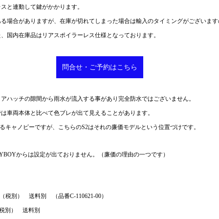
レスと連動して鍵がかかります。
ある場合がありますが、在庫が切れてしまった場合は輸入のタイミングがございます
た、国内在庫品はリアスポイラーレス仕様となっております。
問合せ・ご予約はこちら
リアハッチの隙間から雨水が流入する事があり完全防水ではございません。
では車両本体と比べて色ブレが出て見えることがあります。
いるキャノピーですが、こちらのS2はそれの廉価モデルという位置づけです。
RYBOYからは設定が出ておりません。（廉価の理由の一つです）
（税別）　送料別　（品番C-110621-00）
円（税別）　送料別