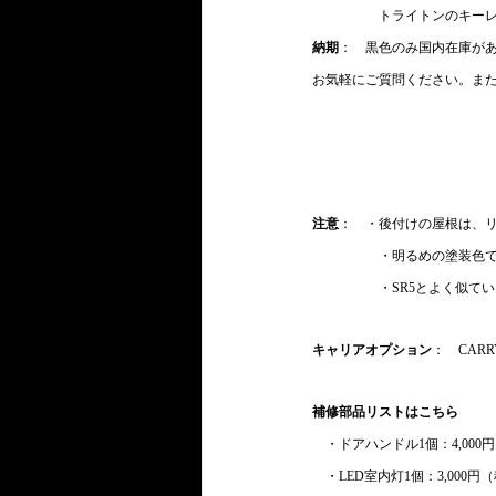
　　　　　トライトンのキー
納期
：　黒色のみ国内在庫が
お気軽にご質問ください。ま
注意
：　・後付けの屋根は、
　　　　　・明るめの塗装色
　　　　　・SR5とよく似て
キャリアオプション
：　CAR
補修部品リストはこちら
　・ドアハンドル1個：4,000円
　・LED室内灯1個：3,000