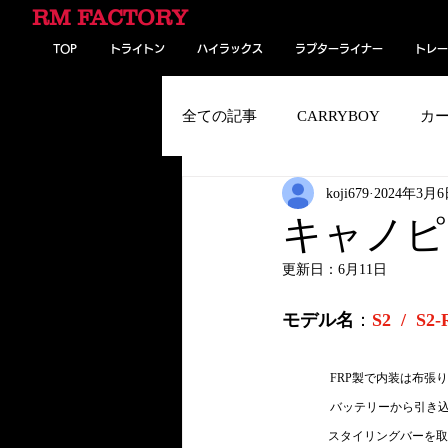
RM FACTORY
TOP
トライトン
ハイラックス
ラプターライナー
トレー
全ての記事
CARRYBOY
カ
koji679
2024年3月
パンク予防剤／ドリームシール
キャノ
更新日：
6月11日
トレーラー
パンアメリカ・
モデル名
：
S2  / 
　　　　FRP製で内装は布張
　　　　バッテリーから引き
スタイリングバーを取