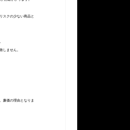
リスクの少ない商品と
。
致しません。
。廉価の理由となりま