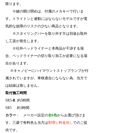
限ります。
　　※鍵の開け閉めは、付属のメカキーで行いま
す。トライトンと連動にはならないモデルですが電
気的な故障のリスクの少ない商品となります。
　　※スタイリングバーを取り外す方は別途お取外
し工賃が発生します。
　　※社外ベッドライナーと本商品が干渉する場
合、ベッドライナーの切り取り加工が必要になる場
合があります。
※キャノピーにハイマウントストップランプが付
属されていますが、車検適合にならない為、当方で
は結線は致しません。
取付施工時間
SR5
-R
  約5時間
SR5      約3時間
カラー
：　メーカー設定の
全6色
からお選び頂けま
す。三菱で有料色も当方は
割増し料金
無し
でのご提
供です。