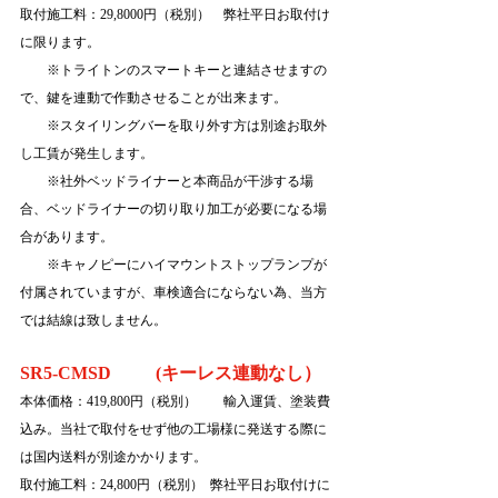
取付施工料：29,8000円（税別）　弊社平日お取付け
に限ります。
　　※
トライトンのスマートキーと連結させますの
で、鍵を連動で作動させることが出来ます。
　　※スタイリングバーを取り外す方は別途お取外
し工賃が発生します。
　　※社外ベッドライナーと本商品が干渉する場
合、ベッドライナーの切り取り加工が必要になる場
合があります。
　　※キャノピーにハイマウントストップランプが
付属されていますが、車検適合にならない為、当方
では結線は致しません。
SR5-CMSD 　　 (キーレス連動なし）
本体価格：419,800円（税別）　　輸入運賃、塗装費
込み。
当社で取付をせず他の工場様に発送する際に
は国内送料が別途かかります。
取付施工料：24,800円（税別）  弊社平日お取付けに