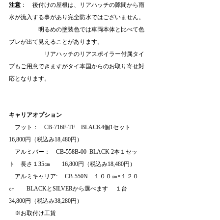
注意
：　
後付けの屋根は、リアハッチの隙間から雨
水が流入する事があり完全防水ではございません。
　　　　　明るめの塗装色では車両本体と比べて色
ブレが出て見えることがあります。
　　　　　　リアハッチのリアスポイラー付属タイ
プもご用意できますがタイ本国からのお取り寄せ対
応となります。
キャリアオプション
　フット：　CB-716F-TF    BLACK4個1セット　
16,800円（税込み18,480円）
　アルミバー：　CB-558B-00  BLACK 2本１セッ
ト　長さ１35㎝　　16,800円（税込み18,480円）
　アルミキャリア: 　CB-550N　１００㎝×１２０
㎝　　BLACKとSILVERから選べます 　１台　　
34,800円（税込み38,280円）
　※お取付け工賃