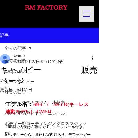
RM FACTORY
記事
全ての記事
koji679
全ての記事
2023年12月27日
読了時間: 4分
キャノピー 販売
CARRYBOY
ページ
カーレスキュー
更新日：
6月11日
社長の日記
ハイラックスカスタム 小物類
モデル名：
SR5　/　SR5-R(キーレス
連動モデル）-CMSD
パンク予防剤／ドリームシール
ボディー艶コーティング／グロスマジック
FRP製で内装は布張りです。ルーフレール付き。　
EV
バッテリーから引き込む室内灯あり。デフォッガー