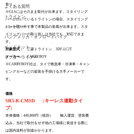
有り。
よくある質問
※GLSにはそのまま取付が出来ます。スタイリング
トライトン
バーが付いているトライトンの場合、スタイリング
トレーラー
バーを取り外す事で本製品の装着が出来ます。スタ
イリングバーの取り外しは当社でも、対応できま
パンアメリカ・オフロードバイク
す。
ベッドキット
対象型式：
　三菱トライトン　3DF-LC2T
メーカー
：　CARRYBOY　　　　　　
ラプターライナー
※CARRYBOY社は、タイで救急車・冷凍車・キャン
ピングカーなどの架装を手掛ける大手メーカーで
す。
価格
SR5-R-CMSD　
（
キーレス連動タイ
プ
）
本体価格：449,800円（税別）　　輸入運賃、塗装費
込み。
当社で取付をせず他の工場様に発送する際に
は国内送料が別途かかります。