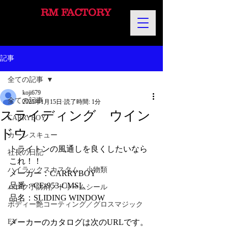
RM FACTORY
記事
全ての記事
koji679
全ての記事
2025年1月15日
読了時間: 1分
スライディング ウイン
CARRYBOY
ドウ
カーレスキュー
トライトンの風通しを良くしたいなら
社長の日記
これ！！
ハイラックスカスタム 小物類
メーカー：CARRYBOY
品番：CE-953-CMSL
パンク予防剤／ドリームシール
品名：SLIDING WINDOW 
ボディー艶コーティング／グロスマジック
EV
メーカーのカタログは次のURLです。