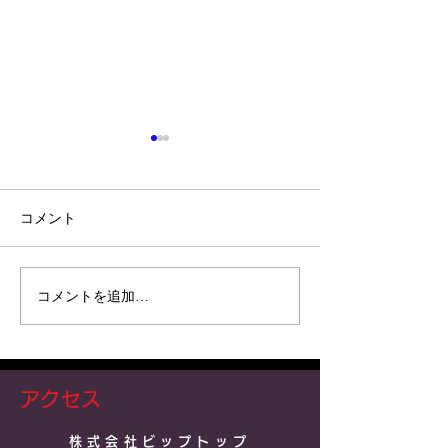
コメント
コメントを追加…
トライトン テールゲート
トライトン カ
ダンパー
んなことが出
アクセス
株式会社ビップトップ