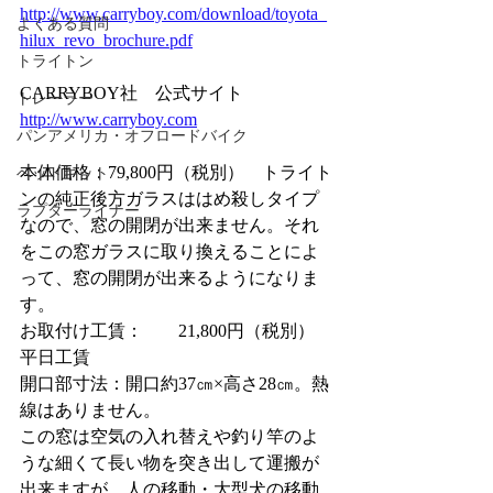
http://www.carryboy.com/download/toyota_
よくある質問
hilux_revo_brochure.pdf
トライトン
CARRYBOY社　公式サイト　　　
トレーラー
http://www.carryboy.com
パンアメリカ・オフロードバイク
本体価格：79,800円（税別）　トライト
ベッドキット
ンの純正後方ガラスははめ殺しタイプ
ラプターライナー
なので、窓の開閉が出来ません。それ
をこの窓ガラスに取り換えることによ
って、窓の開閉が出来るようになりま
す。
お取付け工賃：　　21,800円（税別）　
平日工賃
開口部寸法：開口約37㎝×高さ28㎝。熱
線はありません。
この窓は空気の入れ替えや釣り竿のよ
うな細くて長い物を突き出して運搬が
出来ますが、人の移動・大型犬の移動